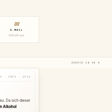
✉
E-MAIL
Schreib uns
ZURÜCK IN 48 H
GS · INFO · 2026
eu. Da sich dieser
n Alkohol