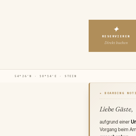
✦
RESERVIEREN
Direkt buchen
54°26′N · 10°14′E · STEIN
★ BOARDING NOT
Liebe Gäste,
aufgrund einer
Um
Vorgang beim Amt 