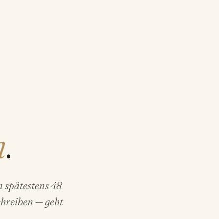
n
.
n spätestens 48
chreiben — geht