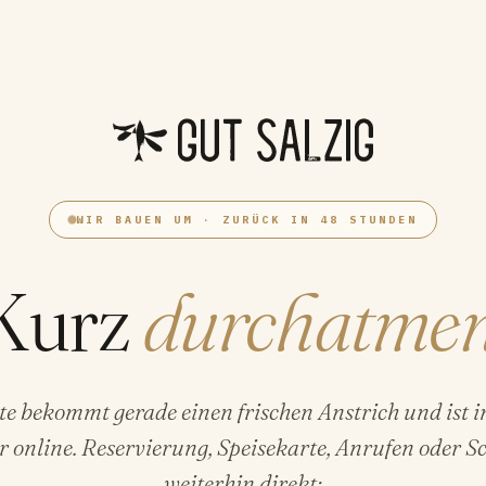
WIR BAUEN UM · ZURÜCK IN 48 STUNDEN
Kurz
durchatme
e bekommt gerade einen frischen Anstrich und ist i
 online. Reservierung, Speisekarte, Anrufen oder S
weiterhin direkt: