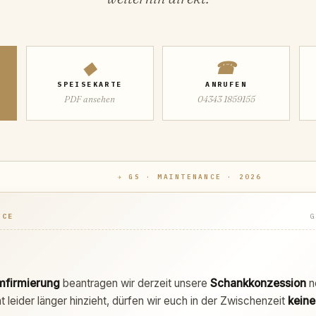
◆
☎
SPEISEKARTE
ANRUFEN
PDF ansehen
04343 1859155
✈ GS · MAINTENANCE · 2026
ICE
firmierung
beantragen wir derzeit unsere
Schankkonzession
n
leider länger hinzieht, dürfen wir euch in der Zwischenzeit
keine